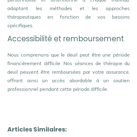
adaptant les méthodes et les approches
thérapeutiques en fonction de vos besoins
spécifiques.
Accessibilité et remboursement
Nous comprenons que le deuil peut être une période
financièrement difficile. Nos séances de thérapie du
deuil peuvent être remboursées par votre assurance,
offrant ainsi un accès abordable à un soutien
professionnel pendant cette période difficile.
Thérapie du deuil Psychologue remboursement
psychologue remboursement
tout d’abord, ainsi,
notamment
Et, de même que, sans compter que, ainsi que, ensuite, voire, d’ailleurs, encore, de plus, quant à, non seulement, mais encore, de surcroît, en outre
Articles Similaires: