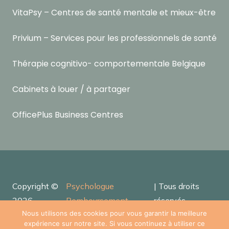
VitaPsy – Centres de santé mentale et mieux-être
Privium – Services pour les professionnels de santé
Thérapie cognitivo- comportementale Belgique
Cabinets à louer / à partager
OfficePlus Business Centres
Copyright ©
Psychologue
| Tous droits
2026
Remboursement
réservés.
Powered by
Privium – Services pour psychologues,
Nous utilisons des cookies pour vous garantir la meilleure
expérience sur notre site. Si vous continuez à utiliser ce
psychothérapeutes et hypnothérapeutes.