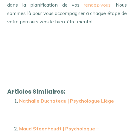
dans la planification de vos
rendez-vous
. Nous
sommes là pour vous accompagner à chaque étape de
votre parcours vers le bien-être mental.
psychologue remboursement – Claude Charlotte De
Pelsmaeker Psychologue
tout d’abord, ainsi,
notamment
Et, de même que, sans compter que, ainsi
que, ensuite, voire, d’ailleurs, encore, de plus, quant à,
non seulement, mais encore, de surcroît, en outre
Articles Similaires:
Nathalie Duchateau | Psychologue Liège
...
Maud Steenhoudt | Psychologue –