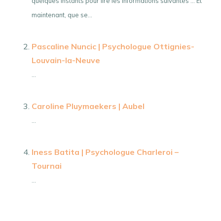
quelques instants pour lire les informations suivantes … Et
maintenant, que se...
Pascaline Nuncic | Psychologue Ottignies-
Louvain-la-Neuve
...
Caroline Pluymaekers | Aubel
...
Iness Batita | Psychologue Charleroi –
Tournai
...