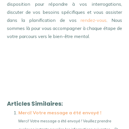
disposition pour répondre à vos interrogations,
discuter de vos besoins spécifiques et vous assister
dans la planification de vos
rendez-vous
. Nous
sommes là pour vous accompagner à chaque étape de
votre parcours vers le bien-être mental.
psychologue remboursement – Psychologue Juprelle
par Maria Binasco
tout d’abord, ainsi, notamment
Et, de
même que, sans compter que, ainsi que, ensuite, voire,
d’ailleurs, encore, de plus, quant à, non seulement, mais
encore, de surcroît, en outre
Articles Similaires:
Merci! Votre message a été envoyé !
Merci! Votre message a été envoyé ! Veuillez prendre