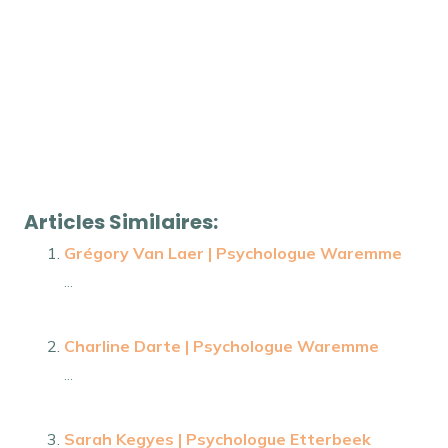
psychologue remboursement – SPhilippe
Boucharessas | Psychologue Mont-Saint-Guilbert
tout
d’abord, ainsi, notamment
Et, de même que, sans
compter que, ainsi que, ensuite, voire, d’ailleurs, encore,
de plus, quant à, non seulement, mais encore, de
surcroît, en outre
Articles Similaires:
Grégory Van Laer | Psychologue Waremme
...
Charline Darte | Psychologue Waremme
...
Sarah Kegyes | Psychologue Etterbeek