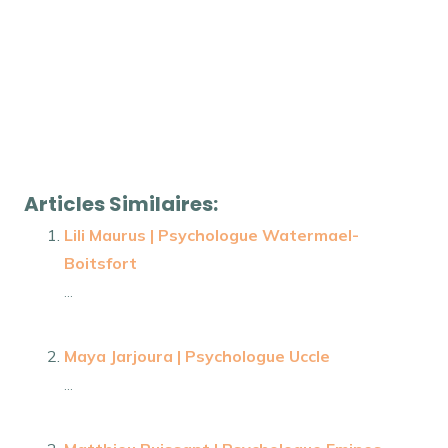
Amélie Equeter | Psychologue Harchies
Psychologue
Amélie Equeter | Psychologue Harchies tout d’abord,
ainsi, notamment Et, de même que, sans compter que,
ainsi que, ensuite, voire, d’ailleurs, encore, de plus,
quant à, non seulement, mais encore, de surcroît, en
outre
Articles Similaires:
Lili Maurus | Psychologue Watermael-
Boitsfort
...
Maya Jarjoura | Psychologue Uccle
...