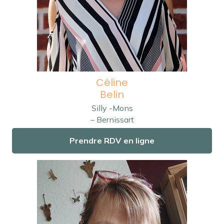
Céline
Belin
Silly -Mons
– Bernissart
Prendre RDV en ligne