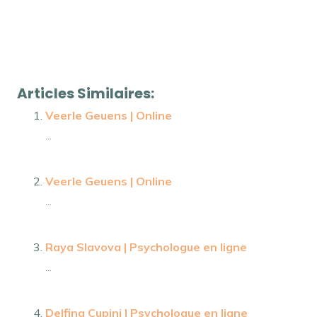
Et, de même que, sans compter que, ainsi que, ensuite,
voire, d’ailleurs, encore, de plus, quant à, non
seulement, mais encore, de surcroît, en outre
tout
d’abord, ainsi, notamment
Articles Similaires:
Veerle Geuens | Online
...
Veerle Geuens | Online
...
Raya Slavova | Psychologue en ligne
...
Delfina Cupini | Psychologue en ligne