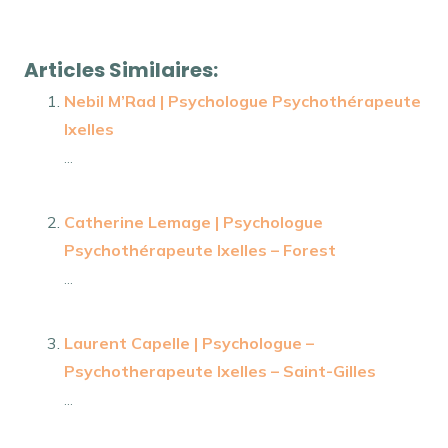
d’ailleurs, encore, de plus, quant à, non seulement, mais
encore, de surcroît, en outre Psychologue
Articles Similaires:
Nebil M’Rad | Psychologue Psychothérapeute
Ixelles
...
Catherine Lemage | Psychologue
Psychothérapeute Ixelles – Forest
...
Laurent Capelle | Psychologue –
Psychotherapeute Ixelles – Saint-Gilles
...