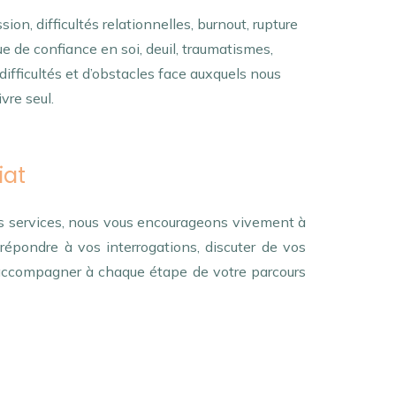
ion, difficultés relationnelles, burnout, rupture
e de confiance en soi, deuil, traumatismes,
ifficultés et d’obstacles face auxquels nous
vre seul.
iat
s services, nous vous encourageons vivement à
épondre à vos interrogations, discuter de vos
accompagner à chaque étape de votre parcours
que, ensuite, voire, d’ailleurs, encore, de plus,