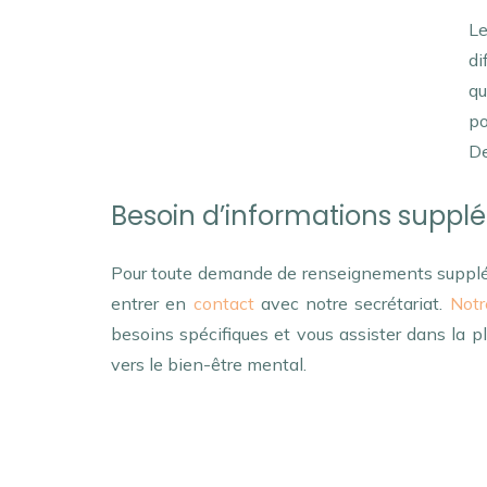
Le
di
qu
po
De
Besoin d’informations suppl
Pour toute demande de renseignements supplém
entrer en
contact
avec notre secrétariat.
Notr
besoins spécifiques et vous assister dans la pl
vers le bien-être mental.
Psychologue Jette | Georges Sarelakos
tout d’a
quant à, non seulement, mais encore, de surcroî