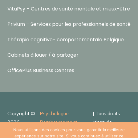
VitaPsy – Centres de santé mentale et mieux-être
Privium – Services pour les professionnels de santé
Thérapie cognitivo- comportementale Belgique
Cabinets à louer / à partager
OfficePlus Business Centres
Copyright ©
Psychologue
| Tous droits
2026
Remboursement
réservés.
Powered by
Privium – Services pour psychologues,
Nous utilisons des cookies pour vous garantir la meilleure
expérience sur notre site. Si vous continuez à utiliser ce