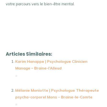
votre parcours vers le bien-être mental.
psychologue remboursement – Julien Dubois |
Psychologue Etterbeek
tout d’abord, ainsi, notamment
Et, de même que, sans compter que, ainsi que, ensuite,
voire, d’ailleurs, encore, de plus, quant à, non
seulement, mais encore, de surcroît, en outre
Articles Similaires:
Karim Hanappe | Psychologue Clinicien
Manage – Braine-l’Alleud
...
Mélanie Moniotte | Psychologue Thérapeute
psycho-corporel Mons – Braine-le-Comte
...